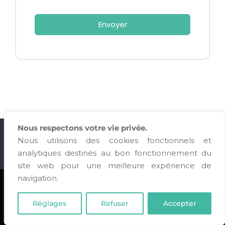
Envoyer
Nous respectons votre vie privée.
contact@soignantsdefrance.org
Nous utilisons des cookies fonctionnels et
04 88 60 14 06
analytiques destinés au bon fonctionnement du
site web pour une meilleure expérience de
navigation.
Copyright © 2024-2026 Association Soignants de France |
Mentions légales & CGV
|
Politique de protection des données
|
Réglages
Refuser
Accepter
Charte éthique
| Réalisé par
W&DG