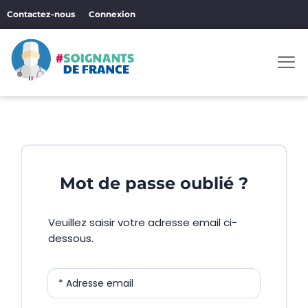
Aller
Contactez-nous
Connexion
au
contenu
Men
Mot de passe oublié ?
Veuillez saisir votre adresse email ci-
dessous.
* Adresse email