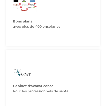
Site de notre partenaire
5% de remise grâce aux cartes Everywish.
Une sélection de plus de 400 enseignes avec
Bons plans
Bons plans
avec plus de 400 enseignes
Site de notre partenaire
adhérents de Soignants de France
Cabinet d'avocat conseil
Première consultation offerte pour les
Pour les professionnels de santé