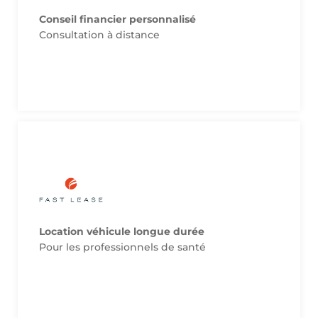
Soignants de France.
Conseil financier personnalisé
Diagnostic offert pour les adhérents
Consultation à distance
Site de notre partenaire
France.
l’agence pour les adhérents Soignants de
Location véhicule longue durée
Conciergerie offerte sur le département de
Pour les professionnels de santé