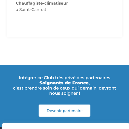
Une remise de 10% sur devis personnalisé
Chauffagiste-climatiseur
à Saint-Cannat
Intégrer ce Club très privé des partenaires
Soignants de France
,
c’est prendre soin de ceux qui demain, devront
nous soigner !
Devenir partenaire