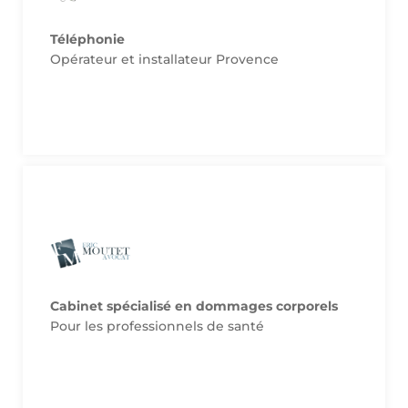
France.
Téléphonie
catalogue à tous les adhérents Soignants de
Remise spéciale de 10% sur l’ensemble du
Opérateur et installateur Provence
Site de notre partenaire
adhérents de Soignants de France.
Cabinet spécialisé en dommages corporels
Première consultation offerte pour les
Pour les professionnels de santé